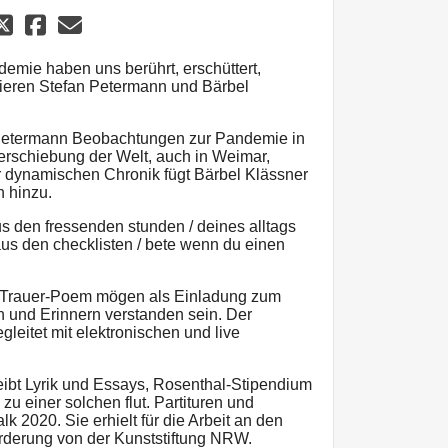
emie haben uns berührt, erschüttert,
tieren Stefan Petermann und Bärbel
n Petermann Beobachtungen zur Pandemie in
erschiebung der Welt, auch in Weimar,
er dynamischen Chronik fügt Bärbel Klässner
n hinzu.
s den fressenden stunden / deines alltags
us den checklisten / bete wenn du einen
s Trauer-Poem mögen als Einladung zum
 und Erinnern verstanden sein. Der
gleitet mit elektronischen und live
eibt Lyrik und Essays, Rosenthal-Stipendium
zu einer solchen flut. Partituren und
k 2020. Sie erhielt für die Arbeit an den
rderung von der Kunststiftung NRW.