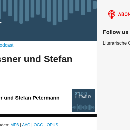
r
Follow us
Literarische 
odcast
ssner und Stefan
er und Stefan Petermann
laden:
MP3
|
AAC
|
OGG
|
OPUS