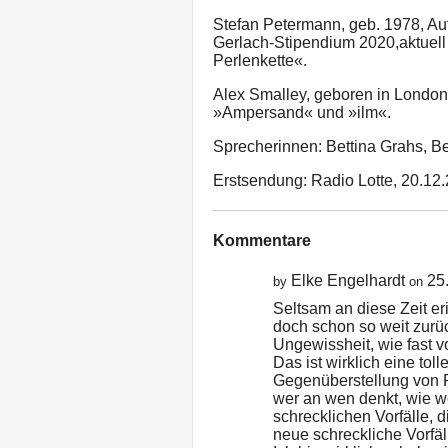
Stefan Petermann, geb. 1978, A
Gerlach-Stipendium 2020,aktuell
Perlenkette«.
Alex Smalley, geboren in London
»Ampersand« und »ilm«.
Sprecherinnen: Bettina Grahs, Be
Erstsendung: Radio Lotte, 20.12
Kommentare
Elke Engelhardt
25
by
on
Seltsam an diese Zeit er
doch schon so weit zurüc
Ungewissheit, wie fast v
Das ist wirklich eine to
Gegenüberstellung von 
wer an wen denkt, wie wei
schrecklichen Vorfälle, 
neue schreckliche Vorfä