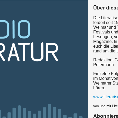
Über dies
Die Literaris
fördert seit 1
Weimar und T
Festivals un
Lesungen, ve
Magazine. In
euch die Lite
rund um die 
Redaktion: G
Petermann
Einzelne Fol
im Monat von
Weimarer St
hören.
www.literaris
von und mit Lit
Abonnier