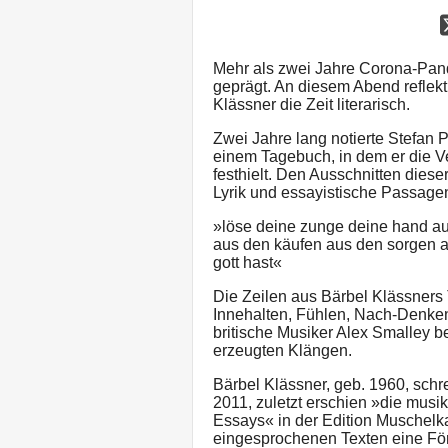
Mehr als zwei Jahre Corona-Pand
geprägt. An diesem Abend reflek
Klässner die Zeit literarisch.
Zwei Jahre lang notierte Stefa
einem Tagebuch, in dem er die V
festhielt. Den Ausschnitten dies
Lyrik und essayistische Passage
»löse deine zunge deine hand au
aus den käufen aus den sorgen a
gott hast«
Die Zeilen aus Bärbel Klässner
Innehalten, Fühlen, Nach-Denken
britische Musiker Alex Smalley be
erzeugten Klängen.
Bärbel Klässner, geb. 1960, schr
2011, zuletzt erschien »die musik 
Essays« in der Edition Muschelkal
eingesprochenen Texten eine Fö