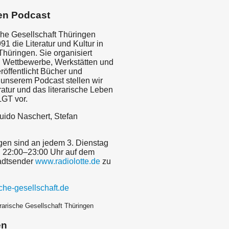
en Podcast
che Gesellschaft Thüringen
991 die Literatur und Kultur in
hüringen. Sie organisiert
d Wettbewerbe, Werkstätten und
röffentlicht Bücher und
 unserem Podcast stellen wir
ratur und das literarische Leben
LGT vor.
uido Naschert, Stefan
gen sind an jedem 3. Dienstag
 22:00–23:00 Uhr auf dem
adtsender
www.radiolotte.de
zu
che-gesellschaft.de
erarische Gesellschaft Thüringen
en