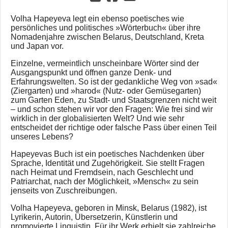
Volha Hapeyeva legt ein ebenso poetisches wie
persönliches und politisches »Wörterbuch« über ihre
Nomadenjahre zwischen Belarus, Deutschland, Kreta
und Japan vor.
Einzelne, vermeintlich unscheinbare Wörter sind der
Ausgangspunkt und öffnen ganze Denk- und
Erfahrungswelten. So ist der gedankliche Weg von »sad«
(Ziergarten) und »harod« (Nutz- oder Gemüsegarten)
zum Garten Eden, zu Stadt- und Staatsgrenzen nicht weit
– und schon stehen wir vor den Fragen: Wie frei sind wir
wirklich in der globalisierten Welt? Und wie sehr
entscheidet der richtige oder falsche Pass über einen Teil
unseres Lebens?
Hapeyevas Buch ist ein poetisches Nachdenken über
Sprache, Identität und Zugehörigkeit. Sie stellt Fragen
nach Heimat und Fremdsein, nach Geschlecht und
Patriarchat, nach der Möglichkeit, »Mensch« zu sein
jenseits von Zuschreibungen.
Volha Hapeyeva, geboren in Minsk, Belarus (1982), ist
Lyrikerin, Autorin, Übersetzerin, Künstlerin und
promovierte Linguistin. Für ihr Werk erhielt sie zahlreiche